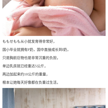
ももせもも从小就发育得非常好，
国小毕业就拥有F奶，国中直接成长到I奶，
只是胸前巨物也是非常沉重的负担，
单边乳房就已经重达5公斤，
两边加起来约10公斤的重量，
根本让她每天好像都在负重过生活，