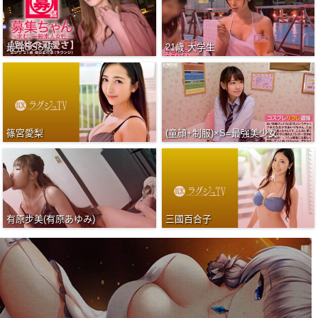
最強SSS級
21歳 大学生
篠宮愛梨
(童顔+制服)×S=最強美少女
有原步美(有原あゆみ)
三國百合子