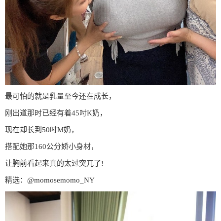
最可怕的就是乳量至今还在成长，
刚出道那时已经有着45吋K奶，
现在却长到50吋M奶，
搭配她那160公分娇小身材，
让胸前看起来真的太过突兀了!
精选：@momosemomo_NY