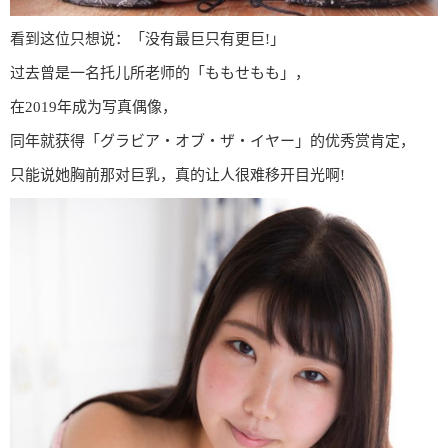
看到这位只想说：「没有最巨只有更巨!」
过去曾是一名托儿所老师的「ももせもも」，
在2019年成为写真偶像，
同年就获得「グラビア・オブ・ザ・イヤー」的优秀赏肯定，
只能说她胸前那对巨乳，真的让人很难移开目光啊!