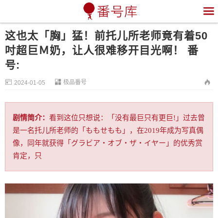

这也太「胸」猛！前托儿所老师竟有着50
吋超巨Ｍ奶，让人很难移开目光啊！ 番
号:


极品番号

2024-01-05
剧情简介：
看到这位只想说：「没有最巨只有更巨!」过去曾
是一名托儿所老师的「ももせもも」，在2019年成为写真偶
像，同年就获得「グラビア・オブ・ザ・イヤー」的优秀赏
肯定，只