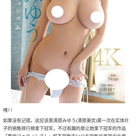
咦? !
如果没有记错，这应该是清原みゆう(清原美优)第一次在实体片
子的销售排行榜拿下冠军，不过有趣的是让她拿下冠军的作品