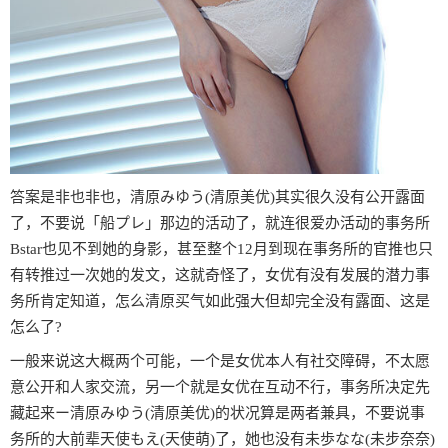
答案是非也非也，清原みゆう(清原美优)其实很久没有公开露面
了，不要说「船プレ」那边的活动了，就连很爱办活动的事务所
Bstar也见不到她的身影，甚至整个12月到现在事务所的官推也只
有转推过一次她的发文，这就奇怪了，女优有没有发展的潜力事
务所肯定知道，怎么清原买气如此强大但却完全没有露面、这是
怎么了?
一般来说这大概两个可能，一个是女优本人有社交障碍，不太愿
意公开和人家交流，另一个就是女优在互动不行，事务所决定先
藏起来ー清原みゆう(清原美优)的状况算是两者兼具，不要说事
务所的大前辈天使もえ(天使萌)了，她也没有未歩なな(未步奈奈)