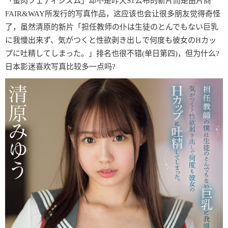
「蜜肉フェティシズム」却不是昨天S1公布的新片而是由片商
FAIR&WAY所发行的写真作品，这应该也会让很多朋友觉得奇怪
了，虽然清原的新片「担任教师の仆は生徒のとんでもない巨乳
に我慢出来ず、気がつくと性欲剥き出しで何度も彼女のHカッ
プに吐精してしまった。」排名也很不错(单日第四)，但为什么?
日本影迷喜欢写真比较多一点吗?