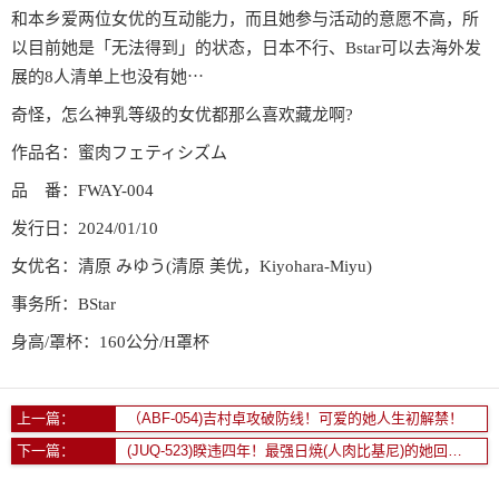
和本乡爱两位女优的互动能力，而且她参与活动的意愿不高，所
以目前她是「无法得到」的状态，日本不行、Bstar可以去海外发
展的8人清单上也没有她⋯
奇怪，怎么神乳等级的女优都那么喜欢藏龙啊?
作品名：蜜肉フェティシズム
品 番：FWAY-004
发行日：2024/01/10
女优名：清原 みゆう(清原 美优，Kiyohara-Miyu)
事务所：BStar
身高/罩杯：160公分/H罩杯
上一篇：
（ABF-054)吉村卓攻破防线！可爱的她人生初解禁！
下一篇：
(JUQ-523)睽违四年！最强日焼(人肉比基尼)的她回来啦！