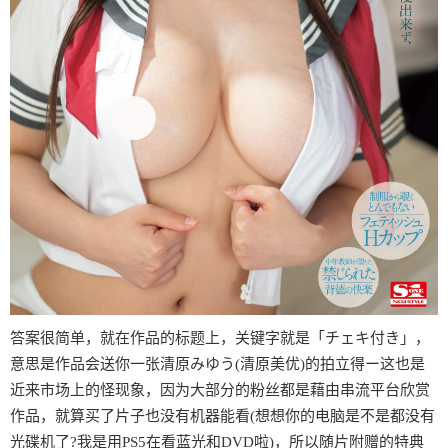
答案很简单，就在作品的标题上，关键字就是「チェキ付き」，
意思是作品会送你一张清原みゆう(清原美优)的拍立得ー这也是
近来市场上的怪现象，因为大部分的粉丝都是藉由串流平台欣赏
作品，就算买了片子也没有机器能看(想想你的电脑是不是都没有
光碟机了?我是用PS5在看蓝光和DVD啦)，所以随片附赠的特典