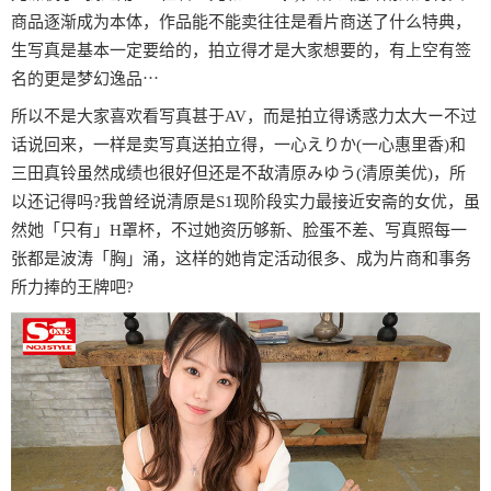
商品逐渐成为本体，作品能不能卖往往是看片商送了什么特典，
生写真是基本一定要给的，拍立得才是大家想要的，有上空有签
名的更是梦幻逸品⋯
所以不是大家喜欢看写真甚于AV，而是拍立得诱惑力太大ー不过
话说回来，一样是卖写真送拍立得，一心えりか(一心惠里香)和
三田真铃虽然成绩也很好但还是不敌清原みゆう(清原美优)，所
以还记得吗?我曾经说清原是S1现阶段实力最接近安斋的女优，虽
然她「只有」H罩杯，不过她资历够新、脸蛋不差、写真照每一
张都是波涛「胸」涌，这样的她肯定活动很多、成为片商和事务
所力捧的王牌吧?