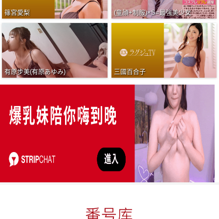
篠宮愛梨
(童顔+制服)×S=最強美少女
有原步美(有原あゆみ)
三國百合子