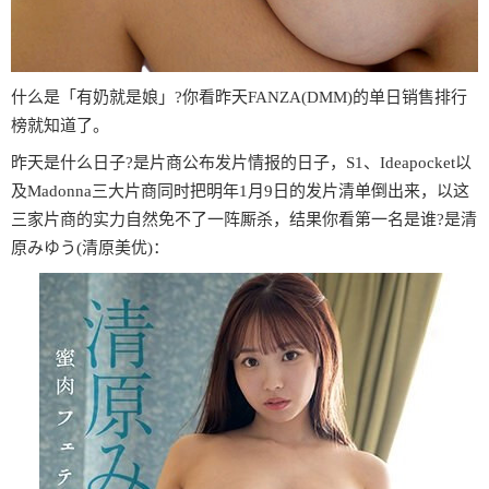
什么是「有奶就是娘」?你看昨天FANZA(DMM)的单日销售排行
榜就知道了。
昨天是什么日子?是片商公布发片情报的日子，S1、Ideapocket以
及Madonna三大片商同时把明年1月9日的发片清单倒出来，以这
三家片商的实力自然免不了一阵厮杀，结果你看第一名是谁?是清
原みゆう(清原美优)：