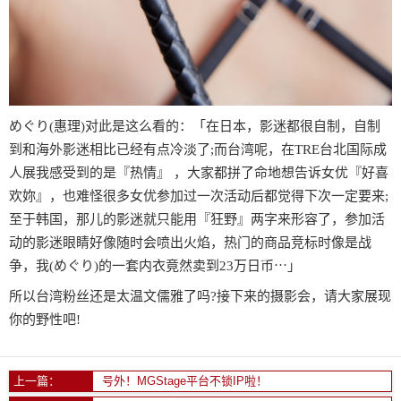
めぐり(惠理)对此是这么看的：「在日本，影迷都很自制，自制
到和海外影迷相比已经有点冷淡了;而台湾呢，在TRE台北国际成
人展我感受到的是『热情』 ，大家都拼了命地想告诉女优『好喜
欢妳』，也难怪很多女优参加过一次活动后都觉得下次一定要来;
至于韩国，那儿的影迷就只能用『狂野』两字来形容了，参加活
动的影迷眼睛好像随时会喷出火焰，热门的商品竞标时像是战
争，我(めぐり)的一套内衣竟然卖到23万日币⋯」
所以台湾粉丝还是太温文儒雅了吗?接下来的摄影会，请大家展现
你的野性吧!
上一篇：
号外！MGStage平台不锁IP啦！