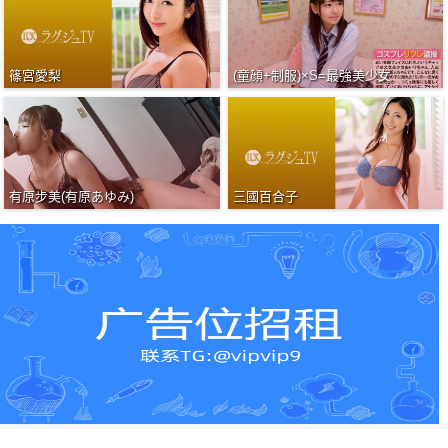
篠宮愛梨
(童顔+制服)×S=最強美少女
有原步美(有原あゆみ)
三國百合子