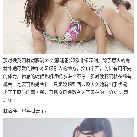
那时候我们就对藤浦めぐ(藤浦惠)印象非常深刻，除了惹火的身
材外她可爱的性格才是吸引人的地方，笑口常开，仿佛有用不完
的体力，休息的时候也叽哩呱啦讲个不停⋯那时候我们就在想有
机会一定要再和她合作，只是没想到回去没多久她就出了状况，
离开了原先的事务所，再现身已经改名为了现在的「めぐり(惠
理)」：
就这样，13年过去了。