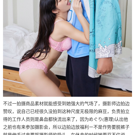
不过一拍摄商品素材就能感受到她强大的气场了，摄影师边拍边
赞叹，说自己已经很久没拍到这种尺度无极限的麻豆，负责拍立
得的工作人员则是鼻血都快流出来了，因为めぐり(惠理)认出他
之前也有来参加摄影会，所以边拍边放福利ー不是作势要脱裤子
就是伸手过来要抠摄影师的奶头，在休息的时候她更忍不住说