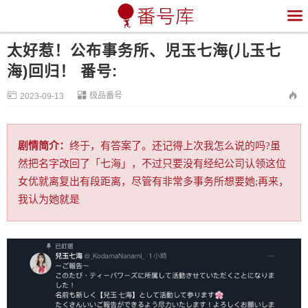

太好惹！公布事务所、児玉七海(儿玉七
海)回归！ 番号:


极品番号

2023-09-13
剧情简介：
终于，有答案了。还记得上次我怎么说的吗?虽
然把名字改回了「七海」，不过只要没有经纪公司认领这位
女优就离复出有段距离，尽管有非常多事务所想要她;再来，
我认为她就是