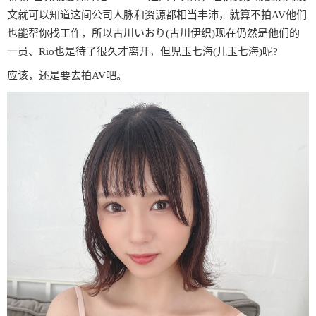
文就可以知道这间公司人脉和资源都相当丰沛，就算不拍AV他们
也能帮你找工作，所以古川いおり(古川伊织)现在仍然是他们的
一员、Rio也是待了很久才离开，但児玉七海(儿玉七海)呢?
应该，还是要去拍AV吧。