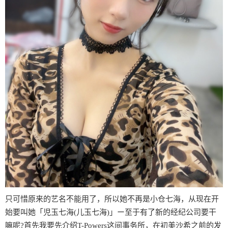
只可惜原来的艺名不能用了，所以她不再是小仓七海，从现在开
始要叫她「児玉七海(儿玉七海)」ー至于有了新的经纪公司要干
嘛呢?首先我要先介绍T-Powers这间事务所，在初美沙希之前的发