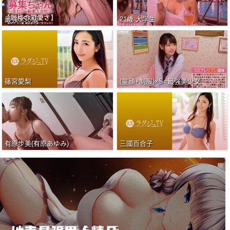
最強SSS級
21歳 大学生
篠宮愛梨
(童顔+制服)×S=最強美少女
有原步美(有原あゆみ)
三國百合子