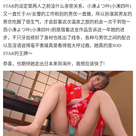
STAR的设定是两人之前没什么亲密关系、小凑よつ叶(小凑四叶)
又一直忙于AV女懮的工作和别的男优一直做，所以扮演其男友的
男优吃醋了很生气，才会趁着这次温泉之旅的机会一次干到饱ー
而小凑よつ叶(小凑四叶)则是借着这支作品告诉这一年她的进
步，不只牙齿修好了身材也练出了线条，各种与男优之间的配合
以及淫语说得毫不害燥真是看得我大呼过瘾，她真的是SOD
STAR的王牌〜
恭喜，也期待她走出日本来到海外，我想应该快了!