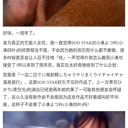
好快，一周年了。
身为真正的艺能人女优，我一直觉得SOD STAR对小凑よつ叶(小
凑四叶)的经营相当不错，不会因为她的资历而什么都不敢做，很
多时候甚至会让人忍不住地「哇」一声觉得片商怎么敢而小凑也
接受了?所以来到了周年庆，我实在太好奇她收到了什么企划：
答案是「一泊二日で12発射精しちゃうヤリまくりイチャイチャ
温泉旅行」，这是SOD STAR好久不见的作品了，上一次青空ひ
かり(青空光)的演出已经是两年前的事了ー可能有些朋友会怀疑
了，这么久没有新作会不会是因为这支作品不好看或叫好不叫
座，这样子不会害了小凑よつ叶(小凑四叶)吗?