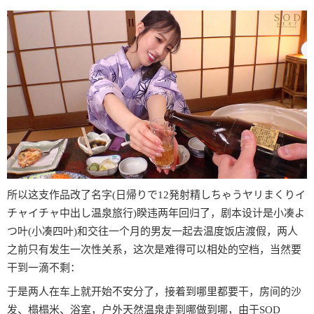
所以这支作品改了名字(日帰りで12発射精しちゃうヤリまくりイ
チャイチャ中出し温泉旅行)睽违两年回归了，剧本设计是小凑よ
つ叶(小凑四叶)和交往一个月的男友一起去温度饭店渡假，两人
之前只有发生一次性关系，这次是难得可以相处的空档，当然要
干到一滴不剩：
于是两人在车上就开始不安分了，接着到哪里都要干，房间的沙
发、榻榻米、浴室，户外天然温泉走到哪做到哪，由于SOD