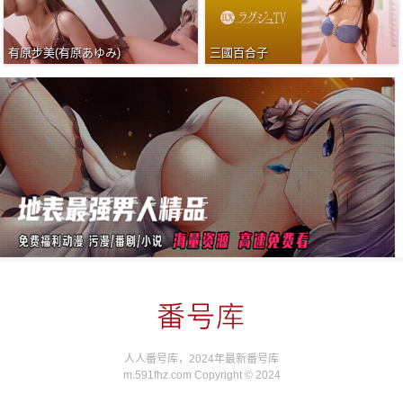
有原步美(有原あゆみ)
三國百合子
人人番号库，2024年最新番号库
m.591fhz.com Copyright © 2024