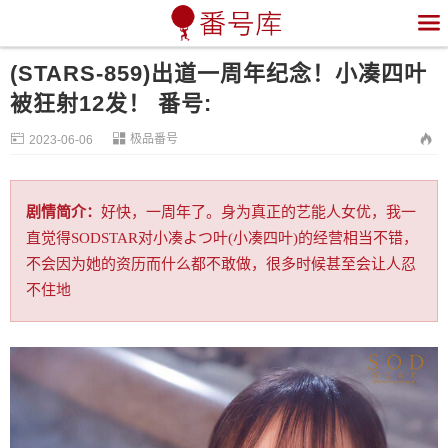

(STARS-859)出道一周年纪念！小凑四叶
被狂射12发！ 番号:


极品番号

2023-06-06
剧情简介：
好快，一周年了。身为真正的艺能人女优，我一
直觉得SODSTAR对小凑よつ叶(小凑四叶)的经营相当不错，
不会因为她的资历而什么都不敢做，很多时候甚至会让人忍
不住地