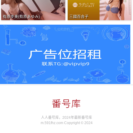
有原步美(有原あゆみ)
三國百合子
人人番号库，2024年最新番号库
m.591fhz.com Copyright © 2024