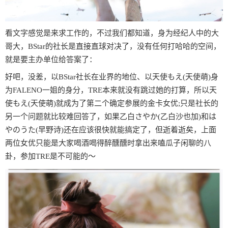
看文字感觉是来求工作的，不过我们都知道，身为经纪人中的大
哥大，BStar的社长是直接直球对决了，没有任何打哈哈的空间，
就是要主办单位给答案了：
好吧，没差，以BStar社长在业界的地位、以天使もえ(天使萌)身
为FALENO一姐的身分，TRE本来就没有跳过她的打算，所以天
使もえ(天使萌)就成为了第二个确定参展的金卡女优;只是社长的
另一个问题就比较难回答了，如果乙白さやか(乙白沙也加)和は
やのうた(早野诗)还在应该很快就能搞定了，但逝着逝矣，上面
两位女优只能是大家喝酒喝得醉醺醺时拿出来嗑瓜子闲聊的八
卦，参加TRE是不可能的〜