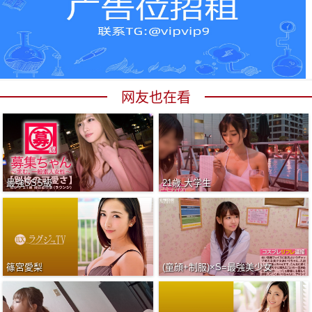
网友也在看
最強SSS級
21歳 大学生
篠宮愛梨
(童顔+制服)×S=最強美少女