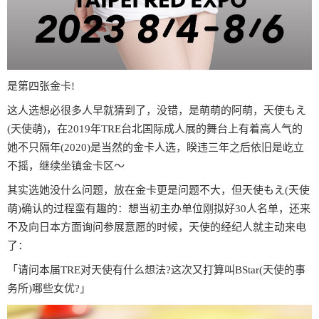
是第四张金卡!
这人选想必很多人早就猜到了，没错，是萌萌的阿萌，天使もえ
(天使萌)，在2019年TRE台北国际成人展的舞台上有着高人气的
她不只隔年(2020)是当然的金卡人选，睽违三年之后依旧是屹立
不摇，继续坐镇金卡区〜
其实选她没什么问题，放在金卡更是问题不大，但天使もえ(天使
萌)确认的过程蛮有趣的：想当初主办单位刚拟好30人名单，还来
不及向日本方面询问参展意愿的时候，天使的经纪人就主动来电
了：
「请问本届TRE对天使有什么想法?这次又打算叫BStar(天使的事
务所)哪些女优?」