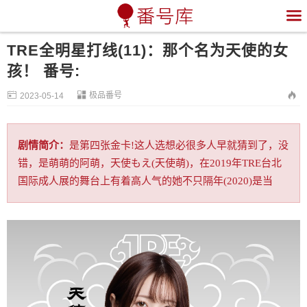

TRE全明星打线(11)：那个名为天使的女
孩！ 番号:


极品番号

2023-05-14
剧情简介：
是第四张金卡!这人选想必很多人早就猜到了，没
错，是萌萌的阿萌，天使もえ(天使萌)，在2019年TRE台北
国际成人展的舞台上有着高人气的她不只隔年(2020)是当