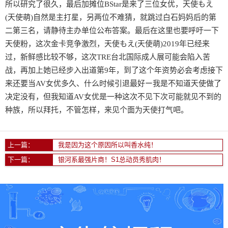
所以研究了很久，最后加摊位BStar是来了三位女优，天使もえ
(天使萌)自然是主打星，另两位不难猜，就跳过白石妈妈后的第
二第三名，请静待主办单位公布答案。最后在这里也要呼吁一下
天使粉，这次金卡竞争激烈，天使もえ(天使萌)2019年已经来
过，新鲜感比较不够，这次TRE台北国际成人展可能会陷入苦
战，再加上她已经步入出道第9年，到了这个年资势必会考虑接下
来还要当AV女优多久、什么时候引退最好ー我是不知道天使做了
决定没有，但我知道AV女优是一种这次不见下次可能就见不到的
种族，所以拜托，不管怎样，来见个面为天使打气吧。
上一篇：
我是因为这个原因所以叫香水纯！
下一篇：
银河系最强片商！S1总动员秀肌肉！