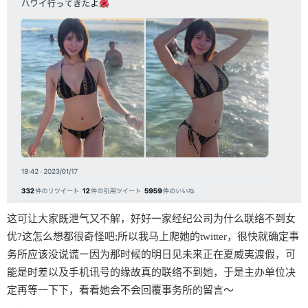
这可让大家既泄气又不解，好好一家经纪公司为什么联络不到女
优?这怎么想都很奇怪吧;所以我马上爬她的twitter，很快就确定事
务所应该没说谎ー因为那时候的明日见未来正在夏威夷渡假，可
能是时差以及手机讯号的缘故真的联络不到她，于是主办单位决
定再等一下下，看看她会不会回覆事务所的留言〜