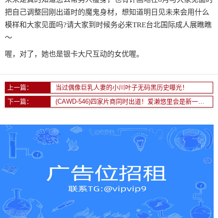
把自己调整回刚出道时的魔鬼身材，想知道明日见未来会用什么
模样和大家见面吗?请大家到时候务必来TRE台北国际成人展瞧瞧
〜
喔，对了，她也是银卡大尺互动的女优喔。
上一篇：
当过偶像巨乳人妻的小川叶子无码黑历史曝光！
下一篇：
(CAWD-546)四家片商同时出道！爱濑悠里会是新一代的爆乳发片王？