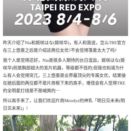
昨天介绍了Nia和姬咲はな(姬咲华)，有人和我说，怎么TRE官方
在三上悠亜之后是介绍这两位女优?不会觉得落差太大了吗?
我个人是觉得还好，Nia是很多人期待的台日混血，姬咲はな(姬
咲华)则是胸部超大的发片机器，等级都不低的;但我也知道为什
么有人会觉得突兀，三上悠亜是业界最顶尖的专属女优，结果接
在她后面的两位都不是片商框下来的高手，难怪会有人觉得TRE
的全明星打线是不是喊爽的⋯
所以高手来了，让我们欢迎片商Moodyz的神乳「明日见未来(明
日见未来)」!