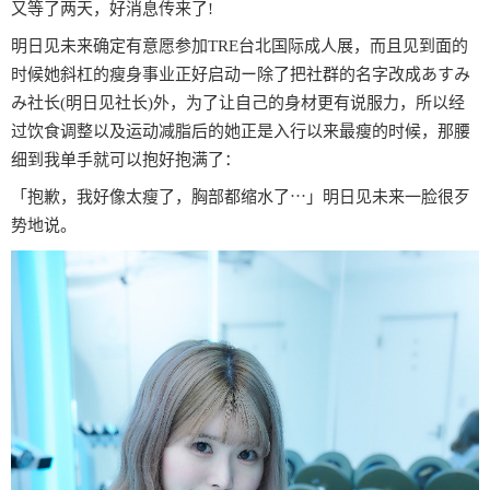
又等了两天，好消息传来了!
明日见未来确定有意愿参加TRE台北国际成人展，而且见到面的
时候她斜杠的瘦身事业正好启动ー除了把社群的名字改成あすみ
み社长(明日见社长)外，为了让自己的身材更有说服力，所以经
过饮食调整以及运动减脂后的她正是入行以来最瘦的时候，那腰
细到我单手就可以抱好抱满了：
「抱歉，我好像太瘦了，胸部都缩水了⋯」明日见未来一脸很歹
势地说。