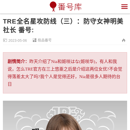

TRE全名星攻防线（三）：防守女神明美
社长 番号:


极品番号

2023-05-06
剧情简介：
昨天介绍了Nia和姬咲はな(姬咲华)，有人和我
说，怎么TRE官方在三上悠亜之后是介绍这两位女优?不会觉
得落差太大了吗?我个人是觉得还好，Nia是很多人期待的台
日