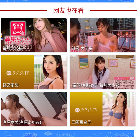
网友也在看
最強SSS級
21歳 大学生
篠宮愛梨
(童顔+制服)×S=最強美少女
有原步美(有原あゆみ)
三國百合子