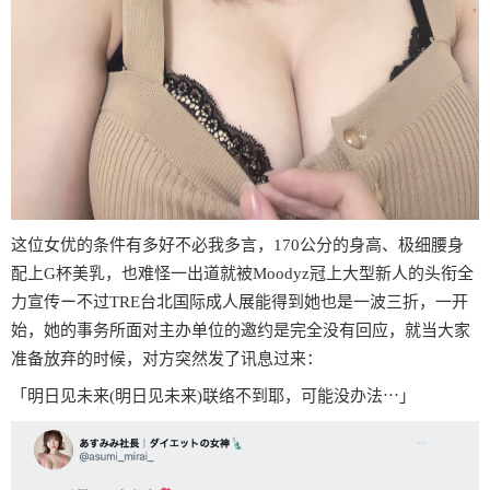
这位女优的条件有多好不必我多言，170公分的身高、极细腰身
配上G杯美乳，也难怪一出道就被Moodyz冠上大型新人的头衔全
力宣传ー不过TRE台北国际成人展能得到她也是一波三折，一开
始，她的事务所面对主办单位的邀约是完全没有回应，就当大家
准备放弃的时候，对方突然发了讯息过来：
「明日见未来(明日见未来)联络不到耶，可能没办法⋯」