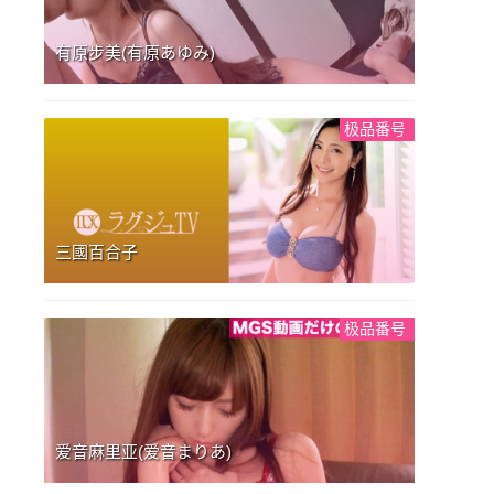
有原步美(有原あゆみ)
极品番号
三國百合子
极品番号
爱音麻里亚(爱音まりあ)