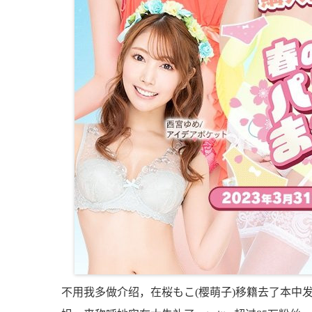
不用我多做介绍，在桜もこ(樱萌子)移籍去了本中发片后