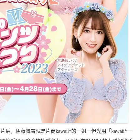
，伊藤舞雪就是片商kawaii*的一姐ー但光用「kawaii*一