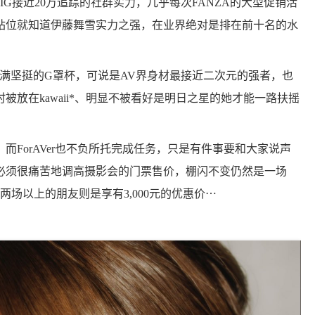
丝、IG接近20万追踪的社群实力，几乎每次FANZA的大型促销活
站位就知道伊藤舞雪实力之强，在业界绝对是排在前十名的水
满坚挺的G罩杯，可说是AV界身材最接近二次元的强者，也
放在kawaii*、明显不被看好是明日之星的她才能一路扶摇
ForAVer也不负所托完成任务，只是有件事要和大家说声
必须很痛苦地调高摄影会的门票售价，棚闪不变仍然是一场
，报两场以上的朋友则是享有3,000元的优惠价⋯