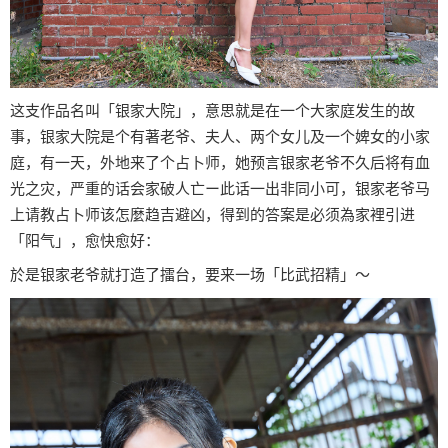
这支作品名叫「银家大院」，意思就是在一个大家庭发生的故
事，银家大院是个有著老爷、夫人、两个女儿及一个婢女的小家
庭，有一天，外地来了个占卜师，她预言银家老爷不久后将有血
光之灾，严重的话会家破人亡ー此话一出非同小可，银家老爷马
上请教占卜师该怎麼趋吉避凶，得到的答案是必须為家裡引进
「阳气」，愈快愈好：
於是银家老爷就打造了擂台，要来一场「比武招精」〜