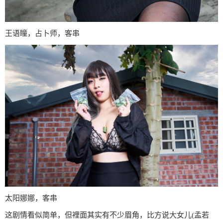
王语瞳，占卜师，客串
太阳娜娜，客串
这剧情看似简单，但裡面其实有不少眉角，比方说大女儿(孟若