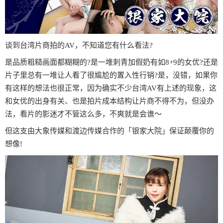
谈到台湾片商拍的AV，不知道您有什么看法?
是品质粗糙画面都糊糊的?是一堆刺青加假奶有如8+9的女优?还是
片子里总有一堆让人看了很尴尬的置入性行销?是，没错，如果你
有这样的想法也很正常，因为确实不少台湾AV有上述的现象，这
和女优的出身有关、也是拍片成本结构让片商不得不为，但没办
法，看片的影迷才不管这么多，不爽就是会谯〜
但这支由大象传媒和渡边传媒合作的「银家大院」保证颠覆你的
想像!