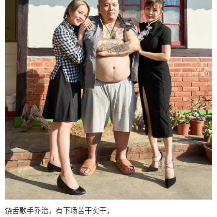
饶舌歌手乔治，有下场苦干实干，