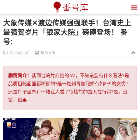

大象传媒✕渡边传媒强强联手！台湾史上
最强贺岁片「银家大院」磅礡登场！ 番
号:


极品番号

2023-02-07
剧情简介：
谈到台湾片商拍的AV，不知道您有什么看法?是
品质粗糙画面都糊糊的?是一堆刺青加假奶有如8+9的女优?
还是片子里总有一堆让人看了很尴尬的置入性行销?是，没
错，如果