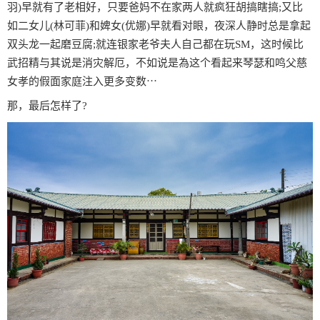
羽)早就有了老相好，只要爸妈不在家两人就疯狂胡搞瞎搞;又比
如二女儿(林可菲)和婢女(优娜)早就看对眼，夜深人静时总是拿起
双头龙一起磨豆腐;就连银家老爷夫人自己都在玩SM，这时候比
武招精与其说是消灾解厄，不如说是為这个看起来琴瑟和鸣父慈
女孝的假面家庭注入更多变数⋯
那，最后怎样了?