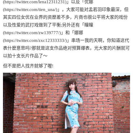
(https://twitter.com/lena12311231)」以及「优娜
(https://twitter.com/tien_una/)」，大家可能对孟若羽印象最深，但
其实四位女优在业界的资歷差不多，片商也很公平将大家的戏份
以及性爱的武打戏做到了平衡;另外还有「瞳瞳
(https://twitter.com/zw139777/)」和「娜娜
(https://twitter.com/zxc12333333/)」串场ー我的天啊，你知道这代
表什麼意思吗?那就是这支作品绝对预算爆表，光大家的片酬就可
以拍十支长片作品了～
但不是把人找齐就够了喔!