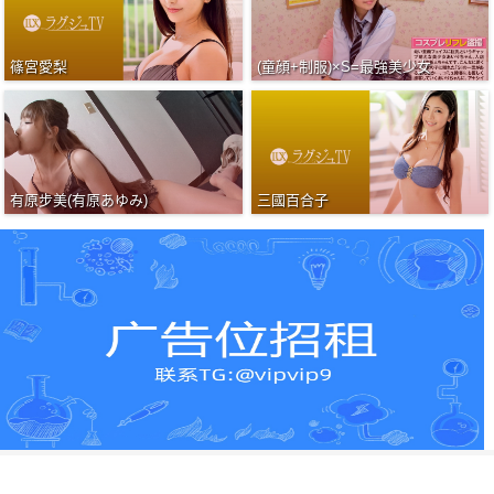
篠宮愛梨
(童顔+制服)×S=最強美少女
有原步美(有原あゆみ)
三國百合子